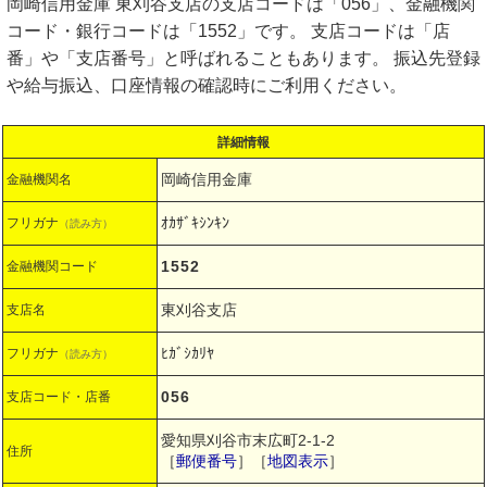
岡崎信用金庫 東刈谷支店の支店コードは「056」、金融機関
コード・銀行コードは「1552」です。 支店コードは「店
番」や「支店番号」と呼ばれることもあります。 振込先登録
や給与振込、口座情報の確認時にご利用ください。
詳細情報
岡崎信用金庫
金融機関名
ｵｶｻﾞｷｼﾝｷﾝ
フリガナ
（読み方）
1552
金融機関コード
東刈谷支店
支店名
ﾋｶﾞｼｶﾘﾔ
フリガナ
（読み方）
056
支店コード・店番
愛知県刈谷市末広町2-1-2
住所
［
郵便番号
］［
地図表示
］