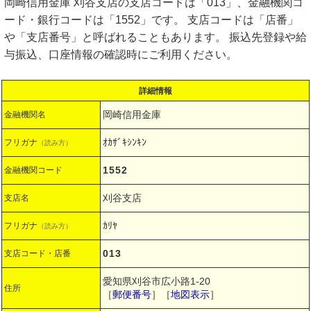
岡崎信用金庫 刈谷支店の支店コードは「013」、金融機関コ
ード・銀行コードは「1552」です。 支店コードは「店番」
や「支店番号」と呼ばれることもあります。 振込先登録や給
与振込、口座情報の確認時にご利用ください。
詳細情報
岡崎信用金庫
金融機関名
ｵｶｻﾞｷｼﾝｷﾝ
フリガナ
（読み方）
1552
金融機関コード
刈谷支店
支店名
ｶﾘﾔ
フリガナ
（読み方）
013
支店コード・店番
愛知県刈谷市広小路1-20
住所
［
郵便番号
］［
地図表示
］