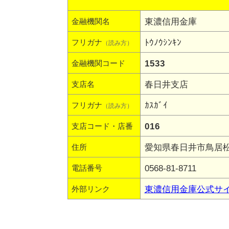
東濃信用金庫
金融機関名
ﾄｳﾉｳｼﾝｷﾝ
フリガナ
（読み方）
1533
金融機関コード
春日井支店
支店名
ｶｽｶﾞｲ
フリガナ
（読み方）
016
支店コード・店番
愛知県春日井市鳥居松町
住所
0568-81-8711
電話番号
東濃信用金庫公式サ
外部リンク