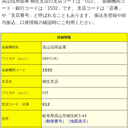
高山信用金庫 桐生支店の支店コードは「012」、金融機関コ
ード・銀行コードは「1532」です。 支店コードは「店番」
や「支店番号」と呼ばれることもあります。 振込先登録や給
与振込、口座情報の確認時にご利用ください。
詳細情報
高山信用金庫
金融機関名
ﾀｶﾔﾏｼﾝｷﾝ
フリガナ
（読み方）
1532
金融機関コード
桐生支店
支店名
ｷﾘｳ
フリガナ
（読み方）
012
支店コード・店番
岐阜県高山市桐生町3-44
住所
［
郵便番号
］［
地図表示
］