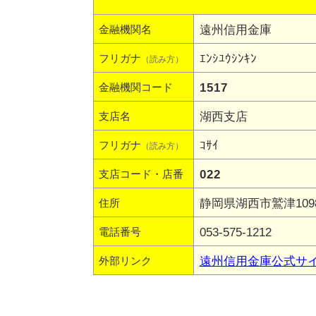
遠州信用金庫
金融機関名
ｴﾝｼﾕｳｼﾝｷﾝ
フリガナ
（読み方）
1517
金融機関コード
湖西支店
支店名
ｺｻｲ
フリガナ
（読み方）
022
支店コード・店番
静岡県湖西市鷲津1098
住所
053-575-1212
電話番号
遠州信用金庫公式サ
外部リンク