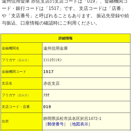
遠州信用金庫 赤佐支店の支店コードは「019」、金融機関コ
ード・銀行コードは「1517」です。 支店コードは「店番」
や「支店番号」と呼ばれることもあります。 振込先登録や給
与振込、口座情報の確認時にご利用ください。
詳細情報
遠州信用金庫
金融機関名
ｴﾝｼﾕｳｼﾝｷﾝ
フリガナ
（読み方）
1517
金融機関コード
赤佐支店
支店名
ｱｶｻ
フリガナ
（読み方）
019
支店コード・店番
静岡県浜松市浜名区於呂1472-1
住所
［
郵便番号
］［
地図表示
］