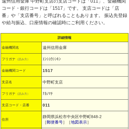
遠州信用金庫 中野町支店の支店コードは「011」、金融機関
コード・銀行コードは「1517」です。 支店コードは「店
番」や「支店番号」と呼ばれることもあります。 振込先登録
や給与振込、口座情報の確認時にご利用ください。
詳細情報
遠州信用金庫
金融機関名
ｴﾝｼﾕｳｼﾝｷﾝ
フリガナ
（読み方）
1517
金融機関コード
中野町支店
支店名
ﾅｶﾉﾏﾁ
フリガナ
（読み方）
011
支店コード・店番
静岡県浜松市中央区中野町848-2
住所
［
郵便番号
］［
地図表示
］