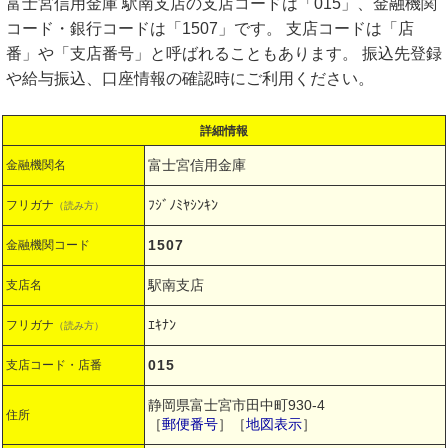
富士宮信用金庫 駅南支店の支店コードは「015」、金融機関
コード・銀行コードは「1507」です。 支店コードは「店
番」や「支店番号」と呼ばれることもあります。 振込先登録
や給与振込、口座情報の確認時にご利用ください。
詳細情報
富士宮信用金庫
金融機関名
ﾌｼﾞﾉﾐﾔｼﾝｷﾝ
フリガナ
（読み方）
1507
金融機関コード
駅南支店
支店名
ｴｷﾅﾝ
フリガナ
（読み方）
015
支店コード・店番
静岡県富士宮市田中町930-4
住所
［
郵便番号
］［
地図表示
］