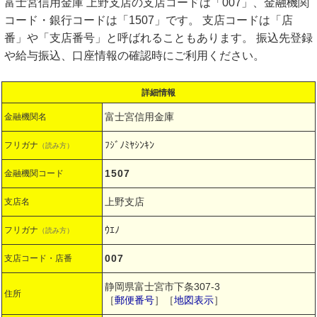
富士宮信用金庫 上野支店の支店コードは「007」、金融機関
コード・銀行コードは「1507」です。 支店コードは「店
番」や「支店番号」と呼ばれることもあります。 振込先登録
や給与振込、口座情報の確認時にご利用ください。
詳細情報
富士宮信用金庫
金融機関名
ﾌｼﾞﾉﾐﾔｼﾝｷﾝ
フリガナ
（読み方）
1507
金融機関コード
上野支店
支店名
ｳｴﾉ
フリガナ
（読み方）
007
支店コード・店番
静岡県富士宮市下条307-3
住所
［
郵便番号
］［
地図表示
］