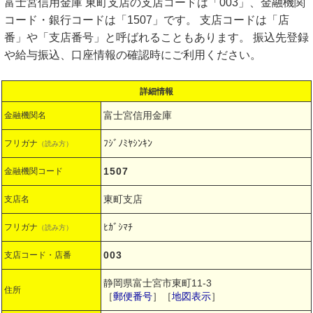
富士宮信用金庫 東町支店の支店コードは「003」、金融機関
コード・銀行コードは「1507」です。 支店コードは「店
番」や「支店番号」と呼ばれることもあります。 振込先登録
や給与振込、口座情報の確認時にご利用ください。
詳細情報
富士宮信用金庫
金融機関名
ﾌｼﾞﾉﾐﾔｼﾝｷﾝ
フリガナ
（読み方）
1507
金融機関コード
東町支店
支店名
ﾋｶﾞｼﾏﾁ
フリガナ
（読み方）
003
支店コード・店番
静岡県富士宮市東町11-3
住所
［
郵便番号
］［
地図表示
］