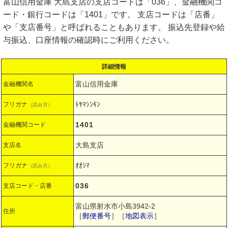
富山信用金庫 大島支店の支店コードは「036」、金融機関コ
ード・銀行コードは「1401」です。 支店コードは「店番」
や「支店番号」と呼ばれることもあります。 振込先登録や給
与振込、口座情報の確認時にご利用ください。
詳細情報
富山信用金庫
金融機関名
ﾄﾔﾏｼﾝｷﾝ
フリガナ
（読み方）
1401
金融機関コード
大島支店
支店名
ｵｵｼﾏ
フリガナ
（読み方）
036
支店コード・店番
富山県射水市小島3942-2
住所
［
郵便番号
］［
地図表示
］