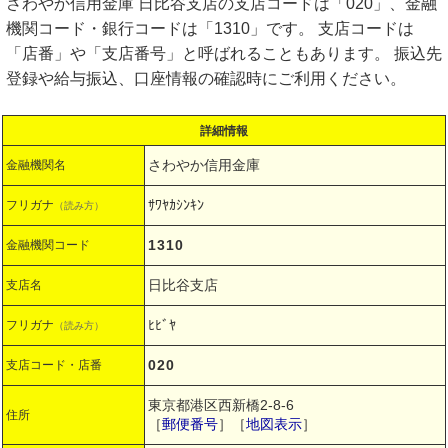
さわやか信用金庫 日比谷支店の支店コードは「020」、金融
機関コード・銀行コードは「1310」です。 支店コードは
「店番」や「支店番号」と呼ばれることもあります。 振込先
登録や給与振込、口座情報の確認時にご利用ください。
詳細情報
さわやか信用金庫
金融機関名
ｻﾜﾔｶｼﾝｷﾝ
フリガナ
（読み方）
1310
金融機関コード
日比谷支店
支店名
ﾋﾋﾞﾔ
フリガナ
（読み方）
020
支店コード・店番
東京都港区西新橋2-8-6
住所
［
郵便番号
］［
地図表示
］