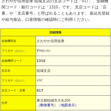
さわやか信用金庫 稲城支店の支店コードは「017」、金融機
関コード・銀行コードは「1310」です。 支店コードは「店
番」や「支店番号」と呼ばれることもあります。 振込先登録
や給与振込、口座情報の確認時にご利用ください。
詳細情報
さわやか信用金庫
金融機関名
ｻﾜﾔｶｼﾝｷﾝ
フリガナ
（読み方）
1310
金融機関コード
稲城支店
支店名
ｲﾅｷﾞ
フリガナ
（読み方）
017
支店コード・店番
東京都稲城市大丸200
住所
［
郵便番号
］［
地図表示
］