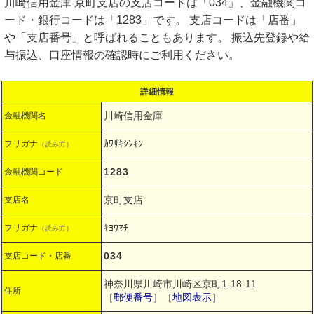
川崎信用金庫 京町支店の支店コードは「034」、金融機関コ
ード・銀行コードは「1283」です。 支店コードは「店番」
や「支店番号」と呼ばれることもあります。 振込先登録や給
与振込、口座情報の確認時にご利用ください。
詳細情報
川崎信用金庫
金融機関名
ｶﾜｻｷｼﾝｷﾝ
フリガナ
（読み方）
1283
金融機関コード
京町支店
支店名
ｷﾖｳﾏﾁ
フリガナ
（読み方）
034
支店コード・店番
神奈川県川崎市川崎区京町1-18-11
住所
［
郵便番号
］［
地図表示
］