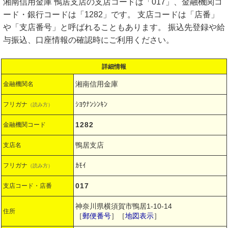
湘南信用金庫 鴨居支店の支店コードは「017」、金融機関コ
ード・銀行コードは「1282」です。 支店コードは「店番」
や「支店番号」と呼ばれることもあります。 振込先登録や給
与振込、口座情報の確認時にご利用ください。
詳細情報
湘南信用金庫
金融機関名
ｼﾖｳﾅﾝｼﾝｷﾝ
フリガナ
（読み方）
1282
金融機関コード
鴨居支店
支店名
ｶﾓｲ
フリガナ
（読み方）
017
支店コード・店番
神奈川県横須賀市鴨居1-10-14
住所
［
郵便番号
］［
地図表示
］