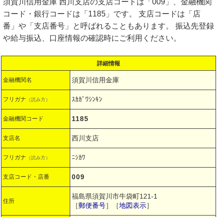
須賀川信用金庫 西川支店の支店コードは「009」、金融機関
コード・銀行コードは「1185」です。 支店コードは「店
番」や「支店番号」と呼ばれることもあります。 振込先登録
や給与振込、口座情報の確認時にご利用ください。
詳細情報
須賀川信用金庫
金融機関名
ｽｶｶﾞﾜｼﾝｷﾝ
フリガナ
（読み方）
1185
金融機関コード
西川支店
支店名
ﾆｼｶﾜ
フリガナ
（読み方）
009
支店コード・店番
福島県須賀川市牛袋町121-1
住所
［
郵便番号
］［
地図表示
］