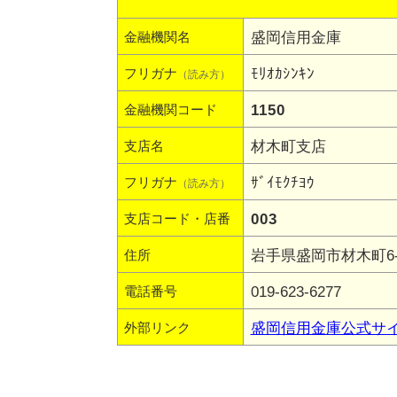
盛岡信用金庫
金融機関名
ﾓﾘｵｶｼﾝｷﾝ
フリガナ
（読み方）
1150
金融機関コード
材木町支店
支店名
ｻﾞｲﾓｸﾁﾖｳ
フリガナ
（読み方）
003
支店コード・店番
岩手県盛岡市材木町6-
住所
019-623-6277
電話番号
盛岡信用金庫公式サ
外部リンク