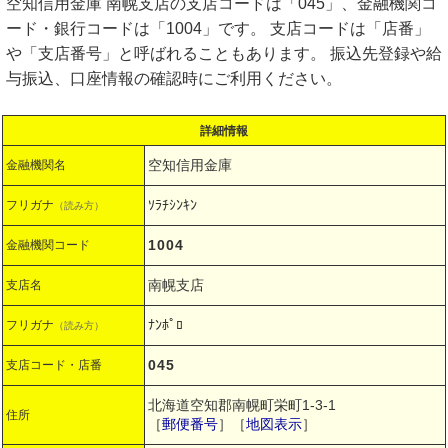
空知信用金庫 南幌支店の支店コードは「045」、金融機関コ
ード・銀行コードは「1004」です。 支店コードは「店番」
や「支店番号」と呼ばれることもあります。 振込先登録や給
与振込、口座情報の確認時にご利用ください。
詳細情報
空知信用金庫
金融機関名
ｿﾗﾁｼﾝｷﾝ
フリガナ
（読み方）
1004
金融機関コード
南幌支店
支店名
ﾅﾝﾎﾟﾛ
フリガナ
（読み方）
045
支店コード・店番
北海道空知郡南幌町栄町1-3-1
住所
［
郵便番号
］［
地図表示
］