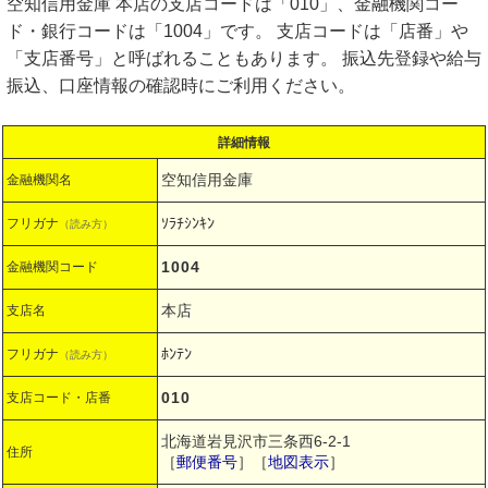
空知信用金庫 本店の支店コードは「010」、金融機関コー
ド・銀行コードは「1004」です。 支店コードは「店番」や
「支店番号」と呼ばれることもあります。 振込先登録や給与
振込、口座情報の確認時にご利用ください。
詳細情報
空知信用金庫
金融機関名
ｿﾗﾁｼﾝｷﾝ
フリガナ
（読み方）
1004
金融機関コード
本店
支店名
ﾎﾝﾃﾝ
フリガナ
（読み方）
010
支店コード・店番
北海道岩見沢市三条西6-2-1
住所
［
郵便番号
］［
地図表示
］