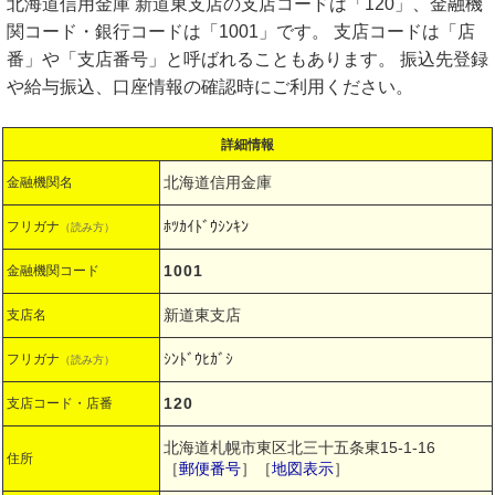
北海道信用金庫 新道東支店の支店コードは「120」、金融機
関コード・銀行コードは「1001」です。 支店コードは「店
番」や「支店番号」と呼ばれることもあります。 振込先登録
や給与振込、口座情報の確認時にご利用ください。
詳細情報
北海道信用金庫
金融機関名
ﾎﾂｶｲﾄﾞｳｼﾝｷﾝ
フリガナ
（読み方）
1001
金融機関コード
新道東支店
支店名
ｼﾝﾄﾞｳﾋｶﾞｼ
フリガナ
（読み方）
120
支店コード・店番
北海道札幌市東区北三十五条東15-1-16
住所
［
郵便番号
］［
地図表示
］