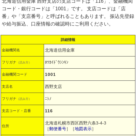
北海道信用金庫 西野支店の支店コードは「116」、金融機関
コード・銀行コードは「1001」です。 支店コードは「店
番」や「支店番号」と呼ばれることもあります。 振込先登録
や給与振込、口座情報の確認時にご利用ください。
詳細情報
北海道信用金庫
金融機関名
ﾎﾂｶｲﾄﾞｳｼﾝｷﾝ
フリガナ
（読み方）
1001
金融機関コード
西野支店
支店名
ﾆｼﾉ
フリガナ
（読み方）
116
支店コード・店番
北海道札幌市西区西野六条3-4-3
住所
［
郵便番号
］［
地図表示
］