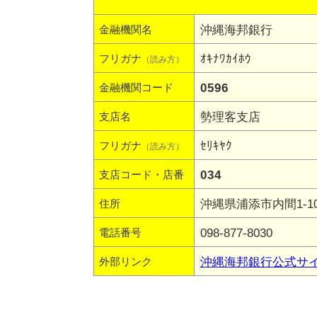
沖縄海邦銀行
金融機関名
ｵｷﾅﾜｶｲﾎｳ
フリガナ
（読み方）
0596
金融機関コード
勢理客支店
支店名
ｾﾘｷﾔｸ
フリガナ
（読み方）
034
支店コード・店番
沖縄県浦添市内間1-10
住所
098-877-8030
電話番号
沖縄海邦銀行公式サ
外部リンク