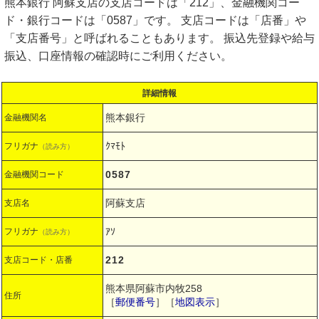
熊本銀行 阿蘇支店の支店コードは「212」、金融機関コー
ド・銀行コードは「0587」です。 支店コードは「店番」や
「支店番号」と呼ばれることもあります。 振込先登録や給与
振込、口座情報の確認時にご利用ください。
詳細情報
熊本銀行
金融機関名
ｸﾏﾓﾄ
フリガナ
（読み方）
0587
金融機関コード
阿蘇支店
支店名
ｱｿ
フリガナ
（読み方）
212
支店コード・店番
熊本県阿蘇市内牧258
住所
［
郵便番号
］［
地図表示
］