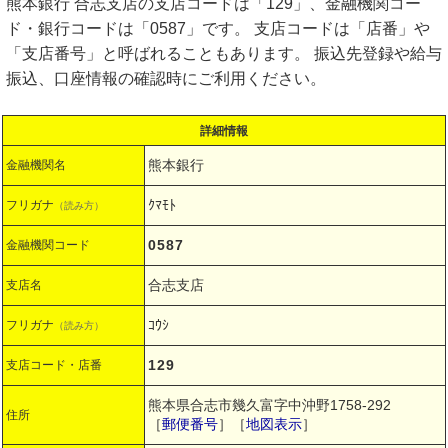
熊本銀行 合志支店の支店コードは「129」、金融機関コー
ド・銀行コードは「0587」です。 支店コードは「店番」や
「支店番号」と呼ばれることもあります。 振込先登録や給与
振込、口座情報の確認時にご利用ください。
詳細情報
熊本銀行
金融機関名
ｸﾏﾓﾄ
フリガナ
（読み方）
0587
金融機関コード
合志支店
支店名
ｺｳｼ
フリガナ
（読み方）
129
支店コード・店番
熊本県合志市幾久富字中沖野1758-292
住所
［
郵便番号
］［
地図表示
］