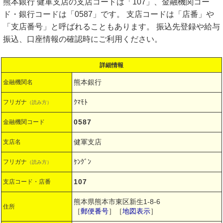
熊本銀行 健軍支店の支店コードは「107」、金融機関コー
ド・銀行コードは「0587」です。 支店コードは「店番」や
「支店番号」と呼ばれることもあります。 振込先登録や給与
振込、口座情報の確認時にご利用ください。
詳細情報
熊本銀行
金融機関名
ｸﾏﾓﾄ
フリガナ
（読み方）
0587
金融機関コード
健軍支店
支店名
ｹﾝｸﾞﾝ
フリガナ
（読み方）
107
支店コード・店番
熊本県熊本市東区新生1-8-6
住所
［
郵便番号
］［
地図表示
］