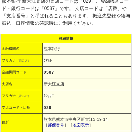
熊本銀行 新大江支店の支店コードは「029」、金融機関コー
ド・銀行コードは「0587」です。 支店コードは「店番」や
「支店番号」と呼ばれることもあります。 振込先登録や給与
振込、口座情報の確認時にご利用ください。
詳細情報
熊本銀行
金融機関名
ｸﾏﾓﾄ
フリガナ
（読み方）
0587
金融機関コード
新大江支店
支店名
ｼﾝｵｵｴ
フリガナ
（読み方）
029
支店コード・店番
熊本県熊本市中央区新大江3-19-14
住所
［
郵便番号
］［
地図表示
］