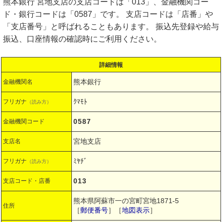
熊本銀行 宮地支店の支店コードは「013」、金融機関コー
ド・銀行コードは「0587」です。 支店コードは「店番」や
「支店番号」と呼ばれることもあります。 振込先登録や給与
振込、口座情報の確認時にご利用ください。
詳細情報
熊本銀行
金融機関名
ｸﾏﾓﾄ
フリガナ
（読み方）
0587
金融機関コード
宮地支店
支店名
ﾐﾔﾁﾞ
フリガナ
（読み方）
013
支店コード・店番
熊本県阿蘇市一の宮町宮地1871-5
住所
［
郵便番号
］［
地図表示
］