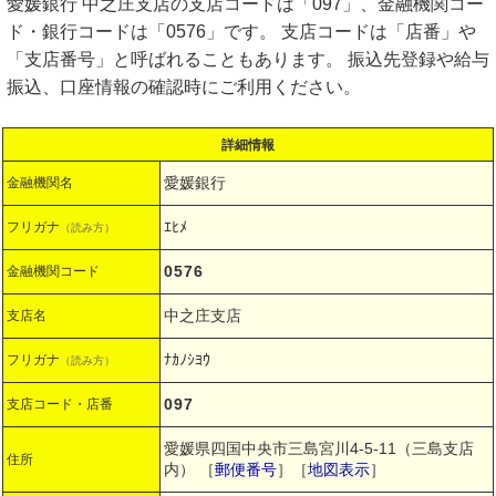
愛媛銀行 中之庄支店の支店コードは「097」、金融機関コー
ド・銀行コードは「0576」です。 支店コードは「店番」や
「支店番号」と呼ばれることもあります。 振込先登録や給与
振込、口座情報の確認時にご利用ください。
詳細情報
愛媛銀行
金融機関名
ｴﾋﾒ
フリガナ
（読み方）
0576
金融機関コード
中之庄支店
支店名
ﾅｶﾉｼﾖｳ
フリガナ
（読み方）
097
支店コード・店番
愛媛県四国中央市三島宮川4-5-11（三島支店
住所
内）
［
郵便番号
］［
地図表示
］