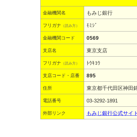
もみじ銀行
金融機関名
ﾓﾐｼﾞ
フリガナ
（読み方）
0569
金融機関コード
東京支店
支店名
ﾄｳｷﾖｳ
フリガナ
（読み方）
895
支店コード・店番
東京都千代田区神田錦町
住所
03-3292-1891
電話番号
もみじ銀行公式サイ
外部リンク