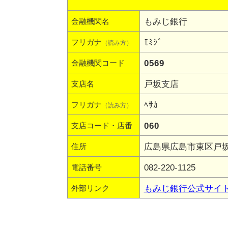
もみじ銀行
金融機関名
ﾓﾐｼﾞ
フリガナ
（読み方）
0569
金融機関コード
戸坂支店
支店名
ﾍｻｶ
フリガナ
（読み方）
060
支店コード・店番
広島県広島市東区戸坂中
住所
082-220-1125
電話番号
もみじ銀行公式サイ
外部リンク