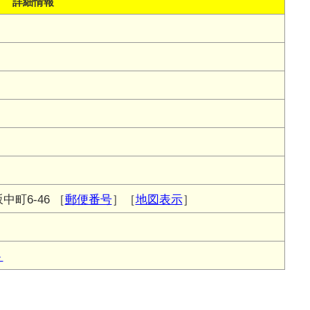
詳細情報
町6-46
［
郵便番号
］［
地図表示
］
ト