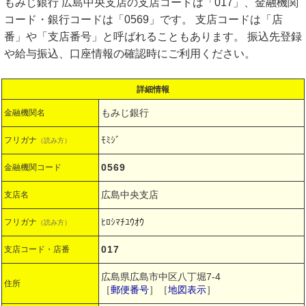
もみじ銀行 広島中央支店の支店コードは「017」、金融機関
コード・銀行コードは「0569」です。 支店コードは「店
番」や「支店番号」と呼ばれることもあります。 振込先登録
や給与振込、口座情報の確認時にご利用ください。
詳細情報
もみじ銀行
金融機関名
ﾓﾐｼﾞ
フリガナ
（読み方）
0569
金融機関コード
広島中央支店
支店名
ﾋﾛｼﾏﾁﾕｳｵｳ
フリガナ
（読み方）
017
支店コード・店番
広島県広島市中区八丁堀7-4
住所
［
郵便番号
］［
地図表示
］