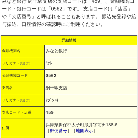
みなと銀行 網干駅支店の支店コードは「459」、金融機関コ
ード・銀行コードは「0562」です。 支店コードは「店番」
や「支店番号」と呼ばれることもあります。 振込先登録や給
与振込、口座情報の確認時にご利用ください。
詳細情報
みなと銀行
金融機関名
ﾐﾅﾄ
フリガナ
（読み方）
0562
金融機関コード
網干駅支店
支店名
ｱﾎﾞｼｴｷ
フリガナ
（読み方）
459
支店コード・店番
兵庫県揖保郡太子町糸井字前田188-6
住所
［
郵便番号
］［
地図表示
］