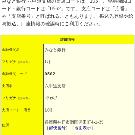
みなと銀行 六甲道支店の支店コードは「103」、金融機関コ
ード・銀行コードは「0562」です。 支店コードは「店番」
や「支店番号」と呼ばれることもあります。 振込先登録や給
与振込、口座情報の確認時にご利用ください。
詳細情報
みなと銀行
金融機関名
ﾐﾅﾄ
フリガナ
（読み方）
0562
金融機関コード
六甲道支店
支店名
ﾛﾂｺｳﾐﾁ
フリガナ
（読み方）
103
支店コード・店番
兵庫県神戸市灘区深田町4-1-39
住所
［
郵便番号
］［
地図表示
］