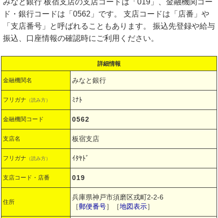
みなと銀行 板宿支店の支店コードは「019」、金融機関コー
ド・銀行コードは「0562」です。 支店コードは「店番」や
「支店番号」と呼ばれることもあります。 振込先登録や給与
振込、口座情報の確認時にご利用ください。
詳細情報
みなと銀行
金融機関名
ﾐﾅﾄ
フリガナ
（読み方）
0562
金融機関コード
板宿支店
支店名
ｲﾀﾔﾄﾞ
フリガナ
（読み方）
019
支店コード・店番
兵庫県神戸市須磨区戎町2-2-6
住所
［
郵便番号
］［
地図表示
］