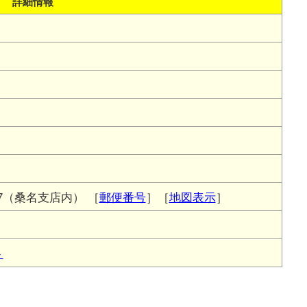
詳細情報
27（桑名支店内）
［
郵便番号
］［
地図表示
］
ト