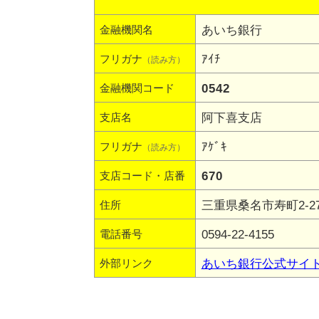
あいち銀行
金融機関名
ｱｲﾁ
フリガナ
（読み方）
0542
金融機関コード
阿下喜支店
支店名
ｱｹﾞｷ
フリガナ
（読み方）
670
支店コード・店番
三重県桑名市寿町2-
住所
0594-22-4155
電話番号
あいち銀行公式サイ
外部リンク