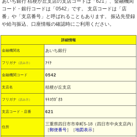
あいち銀行 桔梗が丘支店の支店コードは「621」、金融機関
コード・銀行コードは「0542」です。 支店コードは「店
番」や「支店番号」と呼ばれることもあります。 振込先登録
や給与振込、口座情報の確認時にご利用ください。
詳細情報
あいち銀行
金融機関名
ｱｲﾁ
フリガナ
（読み方）
0542
金融機関コード
桔梗が丘支店
支店名
ｷｷﾖｳｶﾞｵｶ
フリガナ
（読み方）
621
支店コード・店番
三重県四日市市幸町5-18（四日市中央支店内）
住所
［
郵便番号
］［
地図表示
］