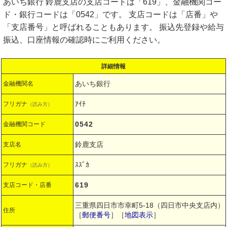
あいち銀行 鈴鹿支店の支店コードは「619」、金融機関コー
ド・銀行コードは「0542」です。 支店コードは「店番」や
「支店番号」と呼ばれることもあります。 振込先登録や給与
振込、口座情報の確認時にご利用ください。
詳細情報
あいち銀行
金融機関名
ｱｲﾁ
フリガナ
（読み方）
0542
金融機関コード
鈴鹿支店
支店名
ｽｽﾞｶ
フリガナ
（読み方）
619
支店コード・店番
三重県四日市市幸町5-18（四日市中央支店内）
住所
［
郵便番号
］［
地図表示
］