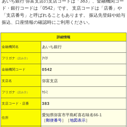
あいち銀行 弥富支店の支店コードは「383」、金融機関コー
ド・銀行コードは「0542」です。 支店コードは「店番」や
「支店番号」と呼ばれることもあります。 振込先登録や給与
振込、口座情報の確認時にご利用ください。
詳細情報
あいち銀行
金融機関名
ｱｲﾁ
フリガナ
（読み方）
0542
金融機関コード
弥富支店
支店名
ﾔﾄﾐ
フリガナ
（読み方）
383
支店コード・店番
愛知県弥富市平島町喜右味名66-1
住所
［
郵便番号
］［
地図表示
］