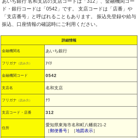
あいち銀行 名和支店の支店コードは「312」、金融機関コー
ド・銀行コードは「0542」です。 支店コードは「店番」や
「支店番号」と呼ばれることもあります。 振込先登録や給与
振込、口座情報の確認時にご利用ください。
詳細情報
あいち銀行
金融機関名
ｱｲﾁ
フリガナ
（読み方）
0542
金融機関コード
名和支店
支店名
ﾅﾜ
フリガナ
（読み方）
312
支店コード・店番
愛知県東海市名和町八幡前21-2
住所
［
郵便番号
］［
地図表示
］