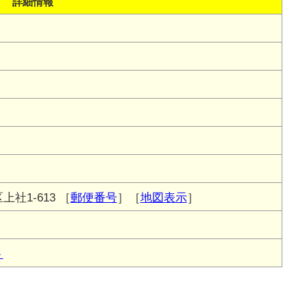
詳細情報
社1-613
［
郵便番号
］［
地図表示
］
ト