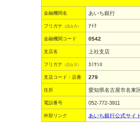
あいち銀行
金融機関名
ｱｲﾁ
フリガナ
（読み方）
0542
金融機関コード
上社支店
支店名
ｶﾐﾔｼﾛ
フリガナ
（読み方）
279
支店コード・店番
愛知県名古屋市名東区上
住所
052-772-3911
電話番号
あいち銀行公式サイ
外部リンク