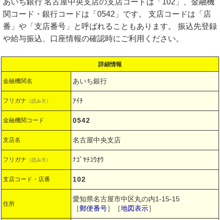
あいち銀行 名古屋中央支店の支店コードは「102」、金融機
関コード・銀行コードは「0542」です。 支店コードは「店
番」や「支店番号」と呼ばれることもあります。 振込先登録
や給与振込、口座情報の確認時にご利用ください。
詳細情報
あいち銀行
金融機関名
ｱｲﾁ
フリガナ
（読み方）
0542
金融機関コード
名古屋中央支店
支店名
ﾅｺﾞﾔﾁﾕｳｵｳ
フリガナ
（読み方）
102
支店コード・店番
愛知県名古屋市中区丸の内1-15-15
住所
［
郵便番号
］［
地図表示
］