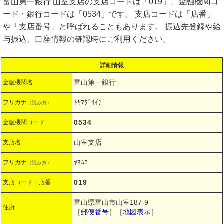
富山第一銀行 山室支店の支店コードは「019」、金融機関コ
ード・銀行コードは「0534」です。 支店コードは「店番」
や「支店番号」と呼ばれることもあります。 振込先登録や給
与振込、口座情報の確認時にご利用ください。
詳細情報
富山第一銀行
金融機関名
ﾄﾔﾏﾀﾞｲｲﾁ
フリガナ
（読み方）
0534
金融機関コード
山室支店
支店名
ﾔﾏﾑﾛ
フリガナ
（読み方）
019
支店コード・店番
富山県富山市山室187-9
住所
［
郵便番号
］［
地図表示
］