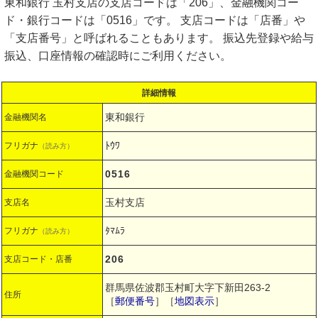
東和銀行 玉村支店の支店コードは「206」、金融機関コー
ド・銀行コードは「0516」です。 支店コードは「店番」や
「支店番号」と呼ばれることもあります。 振込先登録や給与
振込、口座情報の確認時にご利用ください。
詳細情報
東和銀行
金融機関名
ﾄｳﾜ
フリガナ
（読み方）
0516
金融機関コード
玉村支店
支店名
ﾀﾏﾑﾗ
フリガナ
（読み方）
206
支店コード・店番
群馬県佐波郡玉村町大字下新田263-2
住所
［
郵便番号
］［
地図表示
］