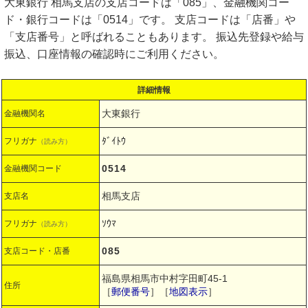
大東銀行 相馬支店の支店コードは「085」、金融機関コー
ド・銀行コードは「0514」です。 支店コードは「店番」や
「支店番号」と呼ばれることもあります。 振込先登録や給与
振込、口座情報の確認時にご利用ください。
詳細情報
大東銀行
金融機関名
ﾀﾞｲﾄｳ
フリガナ
（読み方）
0514
金融機関コード
相馬支店
支店名
ｿｳﾏ
フリガナ
（読み方）
085
支店コード・店番
福島県相馬市中村字田町45-1
住所
［
郵便番号
］［
地図表示
］