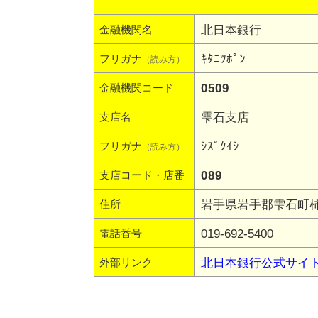
北日本銀行
金融機関名
ｷﾀﾆﾂﾎﾟﾝ
フリガナ
（読み方）
0509
金融機関コード
雫石支店
支店名
ｼｽﾞｸｲｼ
フリガナ
（読み方）
089
支店コード・店番
岩手県岩手郡雫石町柿木
住所
019-692-5400
電話番号
北日本銀行公式サイ
外部リンク