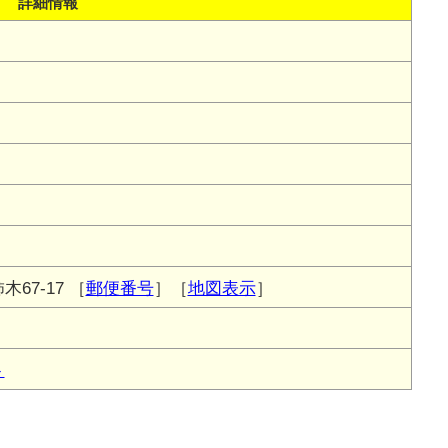
詳細情報
67-17
［
郵便番号
］［
地図表示
］
ト