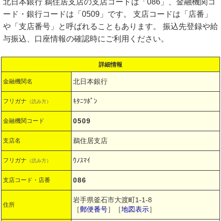
北日本銀行 鵜住居支店の支店コードは「086」、金融機関コ
ード・銀行コードは「0509」です。 支店コードは「店番」
や「支店番号」と呼ばれることもあります。 振込先登録や給
与振込、口座情報の確認時にご利用ください。
詳細情報
北日本銀行
金融機関名
ｷﾀﾆﾂﾎﾟﾝ
フリガナ
（読み方）
0509
金融機関コード
鵜住居支店
支店名
ｳﾉｽﾏｲ
フリガナ
（読み方）
086
支店コード・店番
岩手県釜石市大渡町1-1-8
住所
［
郵便番号
］［
地図表示
］