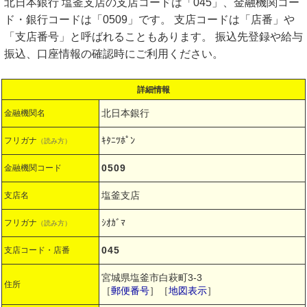
北日本銀行 塩釜支店の支店コードは「045」、金融機関コー
ド・銀行コードは「0509」です。 支店コードは「店番」や
「支店番号」と呼ばれることもあります。 振込先登録や給与
振込、口座情報の確認時にご利用ください。
詳細情報
北日本銀行
金融機関名
ｷﾀﾆﾂﾎﾟﾝ
フリガナ
（読み方）
0509
金融機関コード
塩釜支店
支店名
ｼｵｶﾞﾏ
フリガナ
（読み方）
045
支店コード・店番
宮城県塩釜市白萩町3-3
住所
［
郵便番号
］［
地図表示
］