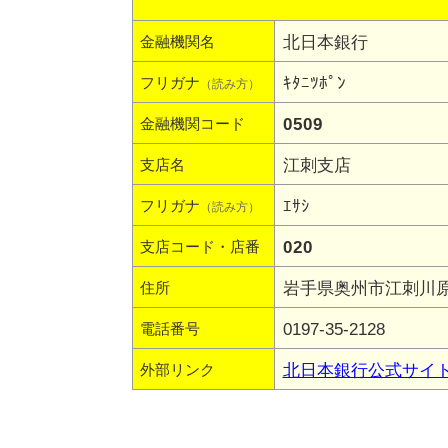
北日本銀行
金融機関名
ｷﾀﾆﾂﾎﾟﾝ
フリガナ
（読み方）
0509
金融機関コード
江刺支店
支店名
ｴｻｼ
フリガナ
（読み方）
020
支店コード・店番
岩手県奥州市江刺川原町
住所
0197-35-2128
電話番号
北日本銀行公式サイ
外部リンク