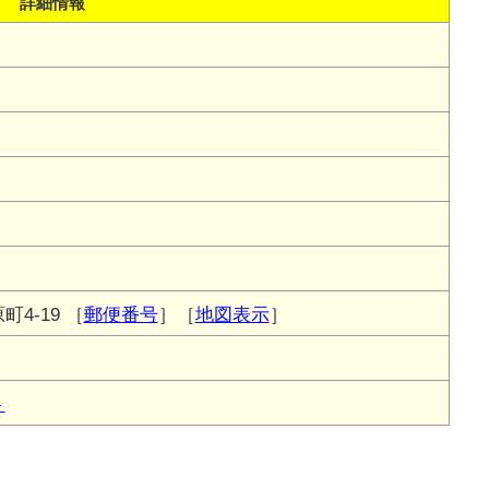
詳細情報
4-19
［
郵便番号
］［
地図表示
］
ト