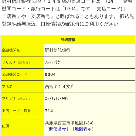
野村信託銀行 西宮７１４支店の支店コードは「714」、金融
機関コード・銀行コードは「0304」です。 支店コードは
「店番」や「支店番号」と呼ばれることもあります。 振込先
登録や給与振込、口座情報の確認時にご利用ください。
詳細情報
野村信託銀行
金融機関名
ﾉﾑﾗｼﾝﾀｸ
フリガナ
（読み方）
0304
金融機関コード
西宮７１４支店
支店名
ﾆｼﾉﾐﾔﾅﾅｲﾁﾖﾝ
フリガナ
（読み方）
714
支店コード・店番
兵庫県西宮市甲風園1-3-8
住所
［
郵便番号
］［
地図表示
］