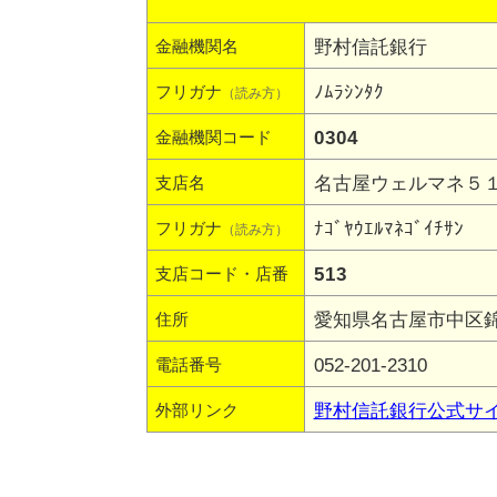
野村信託銀行
金融機関名
ﾉﾑﾗｼﾝﾀｸ
フリガナ
（読み方）
0304
金融機関コード
名古屋ウェルマネ５
支店名
ﾅｺﾞﾔｳｴﾙﾏﾈｺﾞｲﾁｻﾝ
フリガナ
（読み方）
513
支店コード・店番
愛知県名古屋市中区錦2-
住所
052-201-2310
電話番号
野村信託銀行公式サ
外部リンク