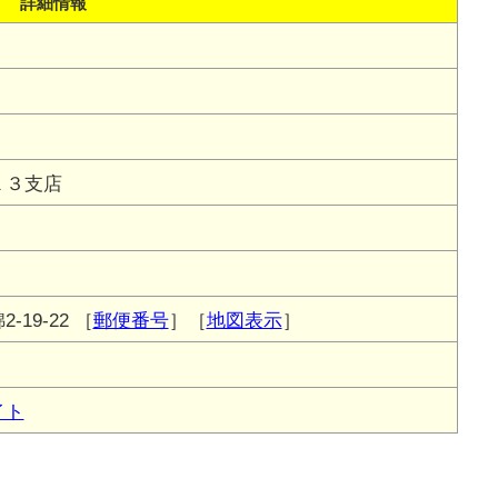
詳細情報
１３支店
19-22
［
郵便番号
］［
地図表示
］
イト